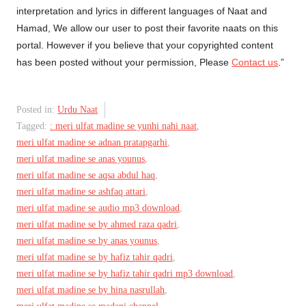
interpretation and lyrics in different languages of Naat and
Hamad, We allow our user to post their favorite naats on this
portal. However if you believe that your copyrighted content
has been posted without your permission, Please
Contact us
.”
Posted in:
Urdu Naat
Tagged:
: meri ulfat madine se yunhi nahi naat
,
meri ulfat madine se adnan pratapgarhi
,
meri ulfat madine se anas younus
,
meri ulfat madine se aqsa abdul haq
,
meri ulfat madine se ashfaq attari
,
meri ulfat madine se audio mp3 download
,
meri ulfat madine se by ahmed raza qadri
,
meri ulfat madine se by anas younus
,
meri ulfat madine se by hafiz tahir qadri
,
meri ulfat madine se by hafiz tahir qadri mp3 download
,
meri ulfat madine se by hina nasrullah
,