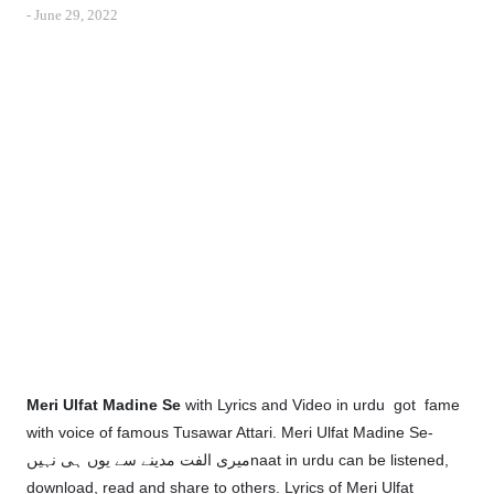
-
June 29, 2022
Meri Ulfat Madine Se
with Lyrics and Video in urdu got fame
with voice of famous Tusawar Attari. Meri Ulfat Madine Se-
میری الفت مدینے سے یوں ہی نہیںnaat in urdu can be listened,
download, read and share to others. Lyrics of Meri Ulfat