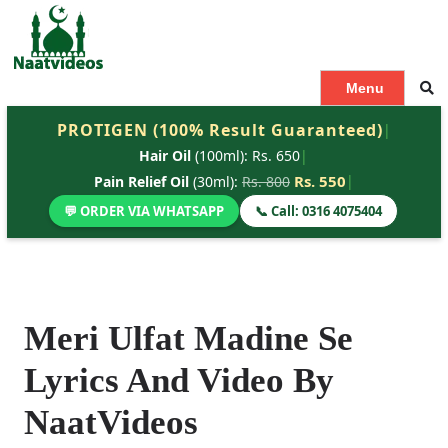
S
k
i
p
Menu
t
PROTIGEN (100% Result Guaranteed)
|
o
Hair Oil
(100ml): Rs. 650
|
c
o
Rs. 550
|
Pain Relief Oil
(30ml):
Rs. 800
n
💬 ORDER VIA WHATSAPP
📞 Call: 0316 4075404
t
e
n
t
Meri Ulfat Madine Se
Lyrics And Video By
NaatVideos