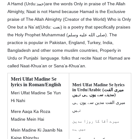
A Hamd (Urdu:حمد)are the words Only in praise of The Allah
Almighty, Naat is not Hamd because Hamad is the Exclusive
praise of The Allah Almighty (Creator of the World) Who is Only
One but a Na`at(Urdu: نعت‎) is a poetry that specifically praises
the Holy Prophet Muhammad (صلى الله عليه وسلم). The
practice is popular in Pakistan, England, Turkey, India,
Bangladesh and other some muslim countries, Properly in
Urdu or Punjabi language. folks that recite Naat or Hamad are
called Naat-Khua’an or Sana’a-Khua’an.
Meri Ulfat Madine Se
lyrics in Roman/English
Meri Ulfat Madine Se lyrics
in Urdu/Arabic (میری الفت
Meri Ulfat Madine Se Yun
مدینے سے یوں ہی نہیں)
Hi Nahi
میری الفت مدین سے یون ہی
نہیں
Mere Aaqa Ka Roza
Madine Mein Hai
میرے آقا کا روزا مدین
میں ہے
Mein Madine Ki Jaanib Na
Kaise Khinchu