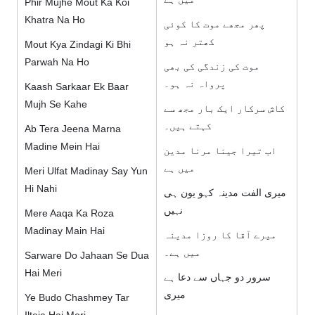
Phir Mujhe Mout Ka Koi
Khatra Na Ho
پھر مجھے موت کا کوئی
کھتر نہ ہو
Mout Kya Zindagi Ki Bhi
Parwah Na Ho
موت کی زندگی کی بھی
پرواہ نہ ہو۔
Kaash Sarkaar Ek Baar
Mujh Se Kahe
کاش سرکار ایک بار مجھ سے
کہتے ہیں۔
Ab Tera Jeena Marna
Madine Mein Hai
اب تیرا جینا مرنا مدین
میں ہے
Meri Ulfat Madinay Say Yun
Hi Nahi
میری الفت مدینہ کہو یون ہی
نہیں
Mere Aaqa Ka Roza
Madinay Main Hai
میرے آقا کا روزا مدینہ
میں ہے۔
Sarware Do Jahaan Se Dua
Hai Meri
سرور دو جہاں سے دعا ہے
میری
Ye Budo Chashmey Tar