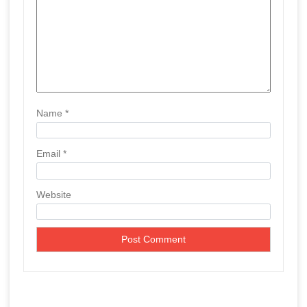
o
n
Name
*
Email
*
Website