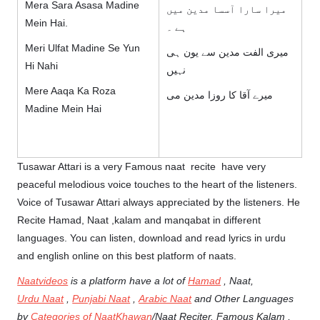
Mera Sara Asasa Madine
میرا سارا آسسا مدین میں
Mein Hai.
ہے ۔
Meri Ulfat Madine Se Yun
میری الفت مدین سے یون ہی
Hi Nahi
نہیں
Mere Aaqa Ka Roza
میرے آقا کا روزا مدین می
Madine Mein Hai
Tusawar Attari is a very Famous naat recite have very
peaceful melodious voice touches to the heart of the listeners.
Voice of Tusawar Attari always appreciated by the listeners. He
Recite Hamad, Naat ,kalam and manqabat in different
languages. You can listen, download and read lyrics in urdu
and english online on this best platform of naats.
Naatvideos
is a platform have a lot of
Hamad
, Naat,
Urdu Naat
,
Punjabi Naat
,
Arabic Naat
and Other Languages
by
Categories of NaatKhawan
/Naat Reciter. Famous Kalam ,