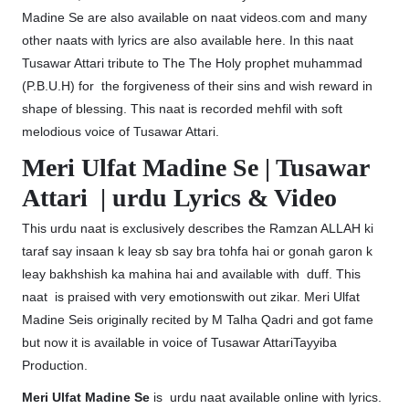
Madine Se are also available on naat videos.com and many
other naats with lyrics are also available here. In this naat
Tusawar Attari tribute to The The Holy prophet muhammad
(P.B.U.H) for the forgiveness of their sins and wish reward in
shape of blessing. This naat is recorded mehfil with soft
melodious voice of Tusawar Attari.
Meri Ulfat Madine Se | Tusawar
Attari | urdu Lyrics & Video
This urdu naat is exclusively describes the Ramzan ALLAH ki
taraf say insaan k leay sb say bra tohfa hai or gonah garon k
leay bakhshish ka mahina hai and available with duff. This
naat is praised with very emotionswith out zikar. Meri Ulfat
Madine Seis originally recited by M Talha Qadri and got fame
but now it is available in voice of Tusawar AttariTayyiba
Production.
Meri Ulfat Madine Se
is urdu naat available online with lyrics.