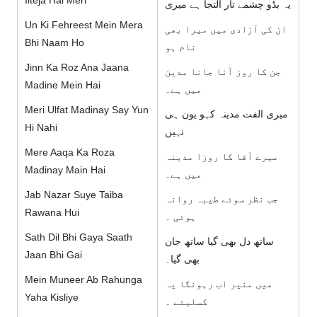
Ilteja Hai Meri
یہ بڈو چشمے تار التجا ہے میری
Un Ki Fehreest Mein Mera
ان کی آزادی میں میرا بھی
Bhi Naam Ho
نام ہو
Jinn Ka Roz Ana Jaana
جن کا روز آنا جانا مدین
Madine Mein Hai
میں ہے۔
Meri Ulfat Madinay Say Yun
میری الفت مدینہ کہو یون ہی
Hi Nahi
نہیں
Mere Aaqa Ka Roza
میرے آقا کا روزا مدینہ
Madinay Main Hai
میں ہے۔
Jab Nazar Suye Taiba
جب نظر سوئے طیبہ روانہ
Rawana Hui
ہوئی ۔
Sath Dil Bhi Gaya Saath
ساتھ دل بھی گیا ساتھ جان
Jaan Bhi Gai
بھی گیا۔
Mein Muneer Ab Rahunga
میں منیر اب رہونگا یہ
Yaha Kisliye
کسلیئے ۔