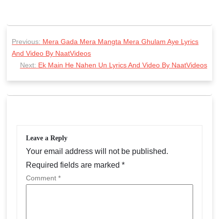
P
Previous:
Mera Gada Mera Mangta Mera Ghulam Aye Lyrics
o
And Video By NaatVideos
s
Next:
Ek Main He Nahen Un Lyrics And Video By NaatVideos
t
n
a
v
Leave a Reply
i
Your email address will not be published.
g
Required fields are marked
*
a
Comment
*
t
i