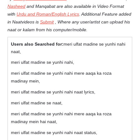
Nasheed
and Manqabat are also available in Video Format
with
Urdu and Roman/English Lyrics
. Additional Feature added
in Naatvideos is
Submit
, Where any user/artist can upload his
naat or kalam from his computer/mobile.
Users also Searched for:
meri ulfat madine se yunhi nahi
naat,
meri ulfat madine se yunhi nahi,
meri ulfat madine se yunhi nahi mere aaqa ka roza
madinay mein,
meri ulfat madine se yunhi nahi naat lyrics,
meri ulfat madine se naat,
meri ulfat madine se yunhi nahi mere aaqa ka roza
madinay mein hai naat,
meri ulfat madine se yunhi nahi naat status,