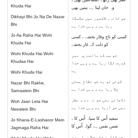
Khuda Hai
وہ جان لیتا ہے نیتیں بھی
Dikhayi Bhi Jo Na De Nazar
جو خانہء لاشعور میں جگمگا
Bhi
رہا ہے ، وہی خدا ہے
Jo Aa Raha Hai Wohi
کسی کو تاجِ وقار بخشے ، کسی
Khuda Hai
کو ذلت کے غار بخشے
Wohi Khuda Hai Wohi
جو سب کے ماتھے پہ مہرِ
Khudaa Hai
قدرت لگا رہا ہے ، وہی خدا
ہے
Wohi Khuda Hai
کوئی تو ہے جو نظامِ ہستی
Nazar Bhi Rakhe,
چلا رہا ہے ، وہی خدا ہے
Samaatein Bhi
دکھائی بھی جو نہ دے ، نظر
Woh Jaan Leta Hai
بھی جو آرہا ہے وہی خدا ہے
Neeatein Bhi
سفید اُس کا سیاہ اُس کا ،
Jo Khana-E-Lashaoor Mein
نفس نفس ہے گواہ اُس کا
Jagmaga Raha Hai
جو شعلہء جاں جلا رہا ہے ،