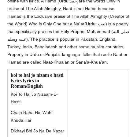
online with lyrics. A Hamd (Urdu:حمد)are the words Only in
praise of The Allah Almighty, Naat is not Hamd because
Hamad is the Exclusive praise of The Allah Almighty (Creator of
the World) Who is Only One but a Na`at(Urdu: نعت‎) is a poetry
that specifically praises the Holy Prophet Muhammad (صلى الله
عليه وسلم). The practice is popular in Pakistan, England,
Turkey, India, Bangladesh and other some muslim countries,
Properly in Urdu or Punjabi language. folks that recite Naat or
Hamad are called Naat-Khua’an or Sana’a-Khua’an.
koi to hai jo nizam e hasti
lyrics lyrics in
Roman/English
Koi To Hai Jo Nizaam-E-
Hasti
Chala Raha Hai Wohi
Khuda Hai
Dikhayi Bhi Jo Na De Nazar