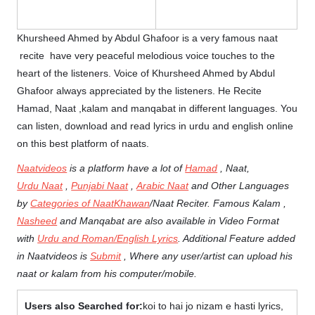
Khursheed Ahmed by Abdul Ghafoor is a very famous naat
recite have very peaceful melodious voice touches to the
heart of the listeners. Voice of Khursheed Ahmed by Abdul
Ghafoor always appreciated by the listeners. He Recite
Hamad, Naat ,kalam and manqabat in different languages. You
can listen, download and read lyrics in urdu and english online
on this best platform of naats.
Naatvideos
is a platform have a lot of
Hamad
, Naat,
Urdu Naat
,
Punjabi Naat
,
Arabic Naat
and Other Languages
by
Categories of NaatKhawan
/Naat Reciter. Famous Kalam ,
Nasheed
and Manqabat are also available in Video Format
with
Urdu and Roman/English Lyrics
. Additional Feature added
in Naatvideos is
Submit
, Where any user/artist can upload his
naat or kalam from his computer/mobile.
Users also Searched for:
koi to hai jo nizam e hasti lyrics,