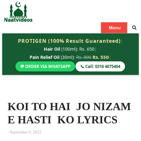
S
k
i
p
Menu
t
PROTIGEN (100% Result Guaranteed)
|
o
Hair Oil
(100ml): Rs. 650
|
c
o
Rs. 550
|
Pain Relief Oil
(30ml):
Rs. 800
n
💬 ORDER VIA WHATSAPP
📞 Call: 0316 4075404
t
e
n
t
KOI TO HAI JO NIZAM
E HASTI KO LYRICS
-
September 6, 2022