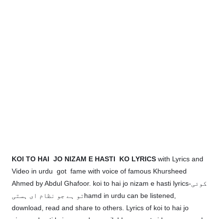
KOI TO HAI JO NIZAM E HASTI KO LYRICS
with Lyrics and
Video in urdu got fame with voice of famous Khursheed
Ahmed by Abdul Ghafoor. koi to hai jo nizam e hasti lyrics-کوئی
تو ہے جو نظام ای ہستیhamd in urdu can be listened,
download, read and share to others. Lyrics of koi to hai jo