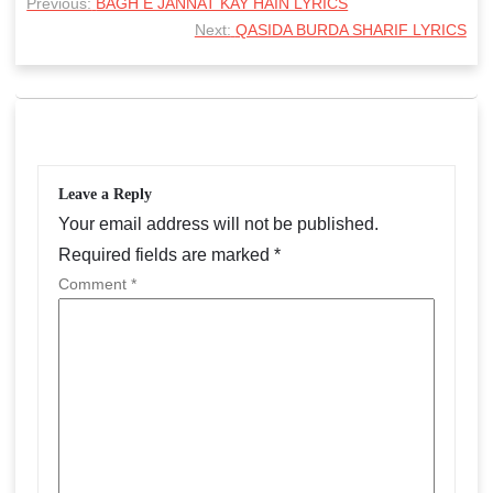
Previous:
BAGH E JANNAT KAY HAIN LYRICS
o
Next:
QASIDA BURDA SHARIF LYRICS
s
t
n
a
Leave a Reply
v
Your email address will not be published.
i
Required fields are marked
*
g
Comment
*
a
t
i
o
n