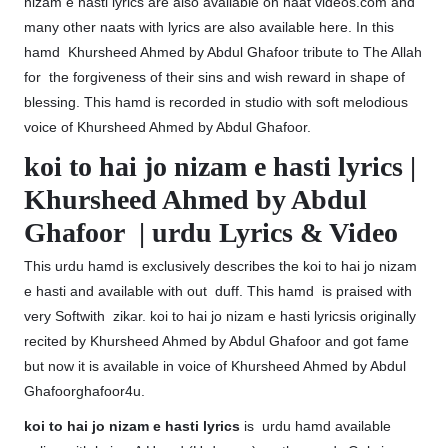
nizam e hasti lyrics are also available on naat videos.com and
many other naats with lyrics are also available here. In this
hamd Khursheed Ahmed by Abdul Ghafoor tribute to The Allah
for the forgiveness of their sins and wish reward in shape of
blessing. This hamd is recorded in studio with soft melodious
voice of Khursheed Ahmed by Abdul Ghafoor.
koi to hai jo nizam e hasti lyrics |
Khursheed Ahmed by Abdul
Ghafoor | urdu Lyrics & Video
This urdu hamd is exclusively describes the koi to hai jo nizam
e hasti and available with out duff. This hamd is praised with
very Softwith zikar. koi to hai jo nizam e hasti lyricsis originally
recited by Khursheed Ahmed by Abdul Ghafoor and got fame
but now it is available in voice of Khursheed Ahmed by Abdul
Ghafoorghafoor4u.
koi to hai jo nizam e hasti lyrics
is urdu hamd available