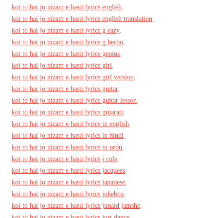
koi to hai jo nizam e hasti lyrics english
,
koi to hai jo nizam e hasti lyrics english translation
,
koi to hai jo nizam e hasti lyrics g eazy
,
koi to hai jo nizam e hasti lyrics g herbo
,
koi to hai jo nizam e hasti lyrics genius
,
koi to hai jo nizam e hasti lyrics girl
,
koi to hai jo nizam e hasti lyrics girl version
,
koi to hai jo nizam e hasti lyrics guitar
,
koi to hai jo nizam e hasti lyrics guitar lesson
,
koi to hai jo nizam e hasti lyrics gujarati
,
koi to hai jo nizam e hasti lyrics in english
,
koi to hai jo nizam e hasti lyrics in hindi
,
koi to hai jo nizam e hasti lyrics in urdu
,
koi to hai jo nizam e hasti lyrics j cole
,
koi to hai jo nizam e hasti lyrics jacquees
,
koi to hai jo nizam e hasti lyrics japanese
,
koi to hai jo nizam e hasti lyrics jukebox
,
koi to hai jo nizam e hasti lyrics junaid jamshe
,
koi to hai jo nizam e hasti lyrics just dance
,