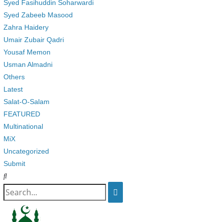
Syed Fasihuddin Soharwardi
Syed Zabeeb Masood
Zahra Haidery
Umair Zubair Qadri
Yousaf Memon
Usman Almadni
Others
Latest
Salat-O-Salam
FEATURED
Multinational
MiX
Uncategorized
Submit
Search
for: