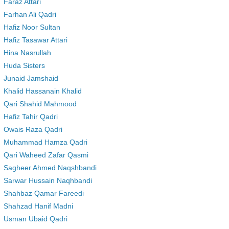
Faraz Attari
Farhan Ali Qadri
Hafiz Noor Sultan
Hafiz Tasawar Attari
Hina Nasrullah
Huda Sisters
Junaid Jamshaid
Khalid Hassanain Khalid
Qari Shahid Mahmood
Hafiz Tahir Qadri
Owais Raza Qadri
Muhammad Hamza Qadri
Qari Waheed Zafar Qasmi
Sagheer Ahmed Naqshbandi
Sarwar Hussain Naqhbandi
Shahbaz Qamar Fareedi
Shahzad Hanif Madni
Usman Ubaid Qadri