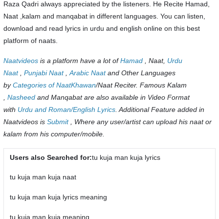
Raza Qadri always appreciated by the listeners. He Recite Hamad,
Naat ,kalam and manqabat in different languages. You can listen,
download and read lyrics in urdu and english online on this best
platform of naats.
Naatvideos
is a platform have a lot of
Hamad
, Naat,
Urdu
Naat
,
Punjabi Naat
,
Arabic Naat
and Other Languages
by
Categories of NaatKhawan
/Naat Reciter. Famous Kalam
,
Nasheed
and Manqabat are also available in Video Format
with
Urdu and Roman/English Lyrics
. Additional Feature added in
Naatvideos is
Submit
, Where any user/artist can upload his naat or
kalam from his computer/mobile.
Users also Searched for:
tu kuja man kuja lyrics
tu kuja man kuja naat
tu kuja man kuja lyrics meaning
tu kuja man kuja meaning