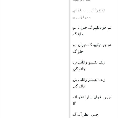
اے فرشتو وہ سلطانِ
معراج ہیں
تم جو دیکھو گے حیران ہو
جاؤ گے
تم جو دیکھو گے حیران ہو
جاؤ گے
زلف تفسیرِ واللیل بن
جائے گی
زلف تفسیرِ واللیل بن
جائے گی
چہرہ قرآن سارا نظر آئے
گا
چہرہ نظر آئے گ