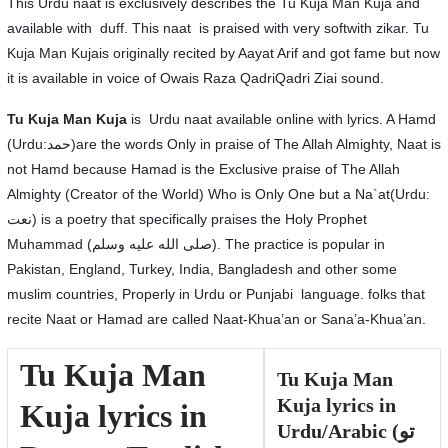
This Urdu naat is exclusively describes the Tu Kuja Man Kuja and
available with duff. This naat is praised with very softwith zikar. Tu
Kuja Man Kujais originally recited by Aayat Arif and got fame but now
it is available in voice of Owais Raza QadriQadri Ziai sound.
Tu Kuja Man Kuja
is Urdu naat available online with lyrics. A Hamd
(Urdu:حمد)are the words Only in praise of The Allah Almighty, Naat is
not Hamd because Hamad is the Exclusive praise of The Allah
Almighty (Creator of the World) Who is Only One but a Na`at(Urdu:
نعت‎) is a poetry that specifically praises the Holy Prophet
Muhammad (صلى الله عليه وسلم). The practice is popular in
Pakistan, England, Turkey, India, Bangladesh and other some
muslim countries, Properly in Urdu or Punjabi language. folks that
recite Naat or Hamad are called Naat-Khua’an or Sana’a-Khua’an.
Tu Kuja Man
Tu Kuja Man
Kuja lyrics in
Kuja lyrics in
Urdu/Arabic (تو