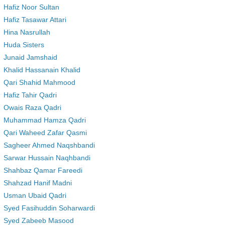
Hafiz Noor Sultan
Hafiz Tasawar Attari
Hina Nasrullah
Huda Sisters
Junaid Jamshaid
Khalid Hassanain Khalid
Qari Shahid Mahmood
Hafiz Tahir Qadri
Owais Raza Qadri
Muhammad Hamza Qadri
Qari Waheed Zafar Qasmi
Sagheer Ahmed Naqshbandi
Sarwar Hussain Naqhbandi
Shahbaz Qamar Fareedi
Shahzad Hanif Madni
Usman Ubaid Qadri
Syed Fasihuddin Soharwardi
Syed Zabeeb Masood