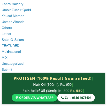
Zahra Haidery
Umair Zubair Qadri
Yousaf Memon
Usman Almadni
Others
Latest
Salat-O-Salam
FEATURED
Multinational
MiX
Uncategorized
Submit
PROTIGEN (100% Result Guaranteed)
|
Hair Oil
(100ml): Rs. 650
|
Rs. 550
|
Pain Relief Oil
(30ml):
Rs. 800
💬 ORDER VIA WHATSAPP
📞 Call: 0316 4075404